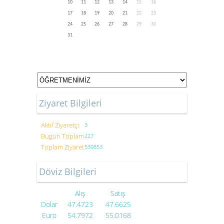
10
11
12
13
14
15
16
17
18
19
20
21
22
23
24
25
26
27
28
29
30
31
Ziyaret Bilgileri
Aktif Ziyaretçi
3
Bugün Toplam
227
Toplam Ziyaret
539853
Döviz Bilgileri
Alış
Satış
Dolar
47.4723
47.6625
Euro
54.7972
55.0168