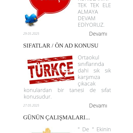
TEK TEK ELE
ALMAYA
DEVAM
EDİYORUZ.
Devamı
29.05.2025
SIFATLAR / ÖN AD KONUSU
Ortaokul
sınıflarında
dahi sık sık
karşımıza
çıkacak
konulardan bir tanesi de sıfat
konusudur.
Devamı
27.05.2025
GÜNÜN ÇALIŞMALARI...
" De " Ekinin