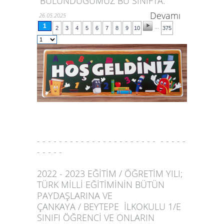
BULUNDUĞUMUZ BU SINIFTA.
Devamı
26.05.2025
1
...
2
3
4
5
6
7
8
9
10
375
- - - - - - - - - - - - - - - - - - - - - - - - - - -
- - - - -
2022 - 2023 EĞİTİM / ÖĞRETİM YILI;
TÜRK MİLLİ EĞİTİMİNİN BÜTÜN
PAYDAŞLARINA VE
ÇANKAYA / BEYTEPE İLKOKULU 1/E
SINIFI ÖĞRENCİ VE ONLARIN