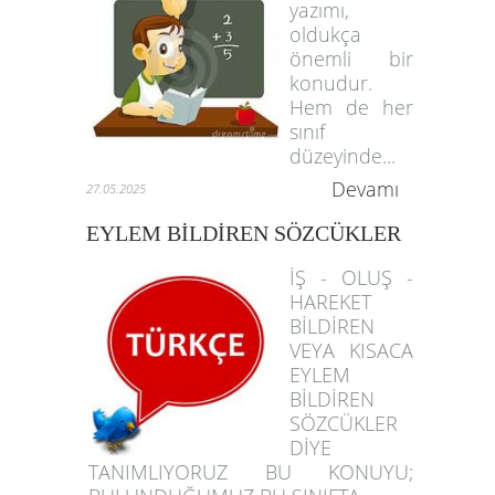
yazımı,
oldukça
önemli bir
konudur.
Hem de her
sınıf
düzeyinde...
Devamı
27.05.2025
EYLEM BİLDİREN SÖZCÜKLER
İŞ - OLUŞ -
HAREKET
BİLDİREN
VEYA KISACA
EYLEM
BİLDİREN
SÖZCÜKLER
DİYE
TANIMLIYORUZ BU KONUYU;