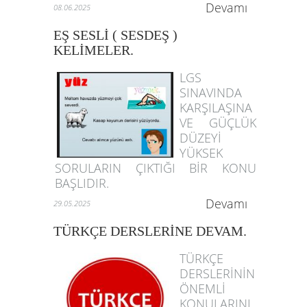
Devamı
08.06.2025
EŞ SESLİ ( SESDEŞ )
KELİMELER.
LGS
SINAVINDA
KARŞILAŞINA
VE GÜÇLÜK
DÜZEYİ
YÜKSEK
SORULARIN ÇIKTIĞI BİR KONU
BAŞLIDIR.
Devamı
29.05.2025
TÜRKÇE DERSLERİNE DEVAM.
TÜRKÇE
DERSLERİNİN
ÖNEMLİ
KONULARINI