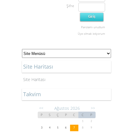
Şifre
Parolamı unuttum
Üye olmak istiyorum
Site Haritası
Site Haritası
Takvim
Ağustos 2026
<<
>>
P
S
Ç
P
C
C
P
1
2
3
4
5
6
7
8
9