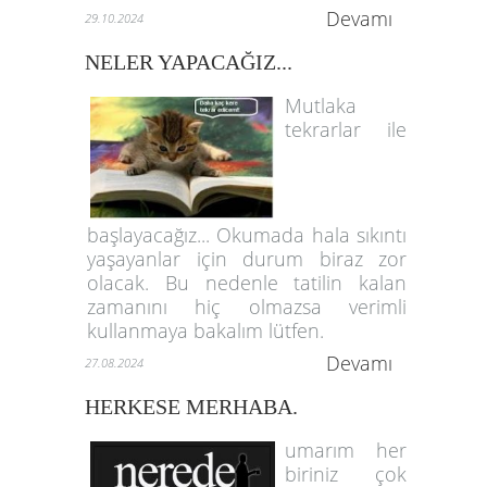
Devamı
29.10.2024
NELER YAPACAĞIZ...
Mutlaka
tekrarlar ile
başlayacağız... Okumada hala sıkıntı
yaşayanlar için durum biraz zor
olacak. Bu nedenle tatilin kalan
zamanını hiç olmazsa verimli
kullanmaya bakalım lütfen.
Devamı
27.08.2024
HERKESE MERHABA.
umarım her
biriniz çok