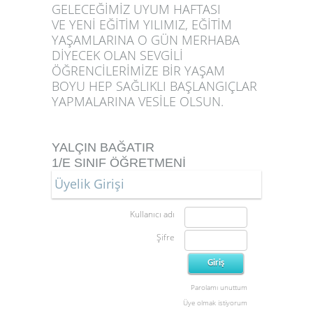
GELECEĞİMİZ UYUM HAFTASI
VE YENİ EĞİTİM YILIMIZ, EĞİTİM
YAŞAMLARINA O GÜN MERHABA
DİYECEK OLAN SEVGİLİ
ÖĞRENCİLERİMİZE BİR YAŞAM
BOYU HEP SAĞLIKLI BAŞLANGIÇLAR
YAPMALARINA VESİLE OLSUN.
YALÇIN BAĞATIR
1/E SINIF ÖĞRETMENİ
Üyelik Girişi
Kullanıcı adı
Şifre
Parolamı unuttum
Üye olmak istiyorum