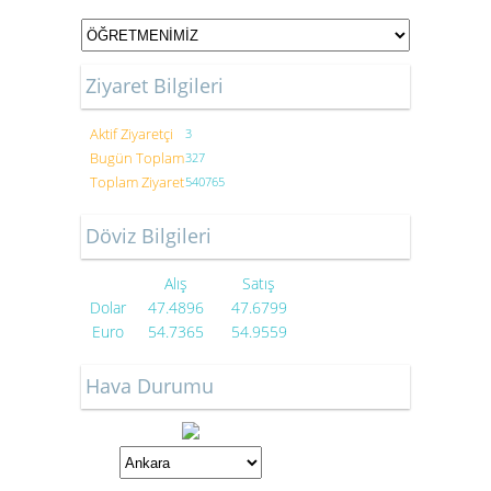
Ziyaret Bilgileri
Aktif Ziyaretçi
3
Bugün Toplam
327
Toplam Ziyaret
540765
Döviz Bilgileri
Alış
Satış
Dolar
47.4896
47.6799
Euro
54.7365
54.9559
Hava Durumu