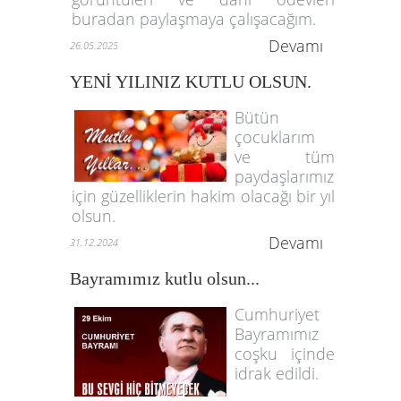
buradan paylaşmaya çalışacağım.
Devamı
26.05.2025
YENİ YILINIZ KUTLU OLSUN.
Bütün
çocuklarım
ve tüm
paydaşlarımız
için güzelliklerin hakim olacağı bir yıl
olsun.
Devamı
31.12.2024
Bayramımız kutlu olsun...
Cumhuriyet
Bayramımız
coşku içinde
idrak edildi.