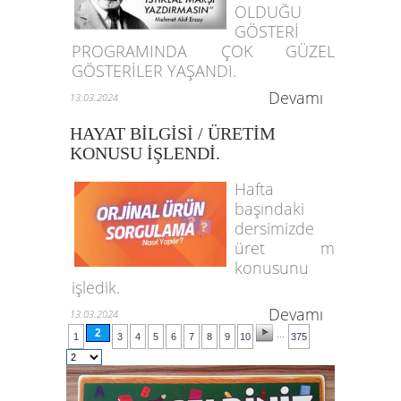
OLDUĞU
GÖSTERİ
PROGRAMINDA ÇOK GÜZEL
GÖSTERİLER YAŞANDI.
Devamı
13.03.2024
HAYAT BİLGİSİ / ÜRETİM
KONUSU İŞLENDİ.
Hafta
başındaki
dersimizde
üret m
konusunu
işledik.
Devamı
13.03.2024
2
...
1
3
4
5
6
7
8
9
10
375