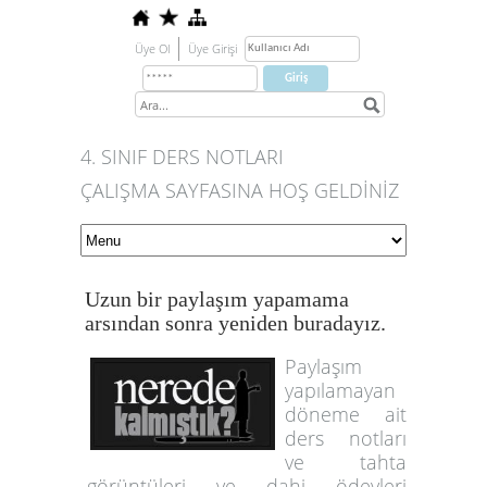
Üye Ol
Üye Girişi
4. SINIF DERS NOTLARI
ÇALIŞMA SAYFASINA HOŞ GELDİNİZ
Uzun bir paylaşım yapamama
arsından sonra yeniden buradayız.
Paylaşım
yapılamayan
döneme ait
ders notları
ve tahta
görüntüleri ve dahi ödevleri