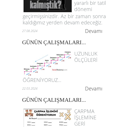
yararlı bir tatil
dönemi
geçirmişsinizdir. Az bir zaman sonra
kaldığımız yerden devam edeceğiz.
Devamı
27.08.2024
GÜNÜN ÇALIŞMALARI...
UZUNLUK
ÖLÇÜLERİ
ÖĞRENİYORUZ...
Devamı
22.03.2024
GÜNÜN ÇALIŞMALARI...
ÇARPMA
İŞLEMİNE
GERİ